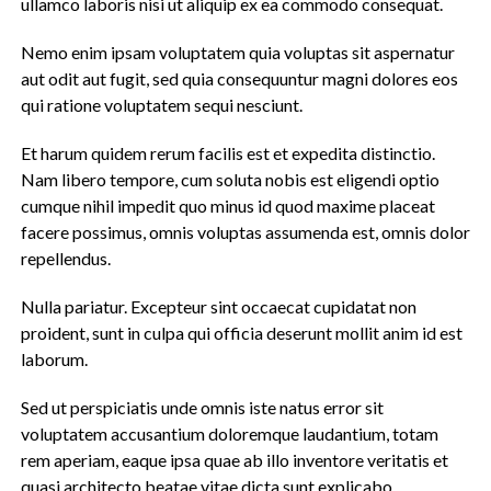
ullamco laboris nisi ut aliquip ex ea commodo consequat.
Nemo enim ipsam voluptatem quia voluptas sit aspernatur
aut odit aut fugit, sed quia consequuntur magni dolores eos
qui ratione voluptatem sequi nesciunt.
Et harum quidem rerum facilis est et expedita distinctio.
Nam libero tempore, cum soluta nobis est eligendi optio
cumque nihil impedit quo minus id quod maxime placeat
facere possimus, omnis voluptas assumenda est, omnis dolor
repellendus.
Nulla pariatur. Excepteur sint occaecat cupidatat non
proident, sunt in culpa qui officia deserunt mollit anim id est
laborum.
Sed ut perspiciatis unde omnis iste natus error sit
voluptatem accusantium doloremque laudantium, totam
rem aperiam, eaque ipsa quae ab illo inventore veritatis et
quasi architecto beatae vitae dicta sunt explicabo.